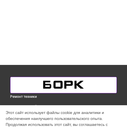
Ремонт техники
ВЫБЕРИ СВОЙ ГОРОД
Этот сайт использует файлы cookie для аналитики и
Замена термостата парогенератора Bork в
Краснодаре
обеспечения наилучшего пользовательского опыта.
Замена термостата парогенератора Bork в
Ростове-на-
Продолжая использовать этот сайт, вы соглашаетесь с