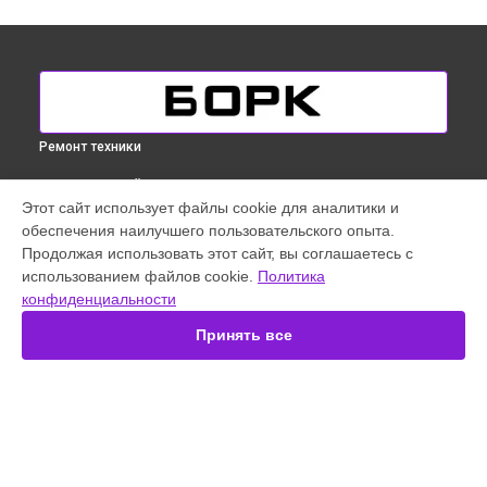
Ремонт техники
ВЫБЕРИ СВОЙ ГОРОД
Этот сайт использует файлы cookie для аналитики и
Диагностика кондиционера Bork в
Краснодаре
обеспечения наилучшего пользовательского опыта.
Диагностика кондиционера Bork в
Ростове-на-Дону
Продолжая использовать этот сайт, вы соглашаетесь с
Диагностика кондиционера Bork в
Нижнем Новгороде
использованием файлов cookie.
Политика
конфиденциальности
Диагностика кондиционера Bork в
Новосибирске
Диагностика кондиционера Bork в
Екатеринбурге
Принять все
Диагностика кондиционера Bork в
Казани
УСТРОЙСТВА
Кофемашина
Микроволновая печь