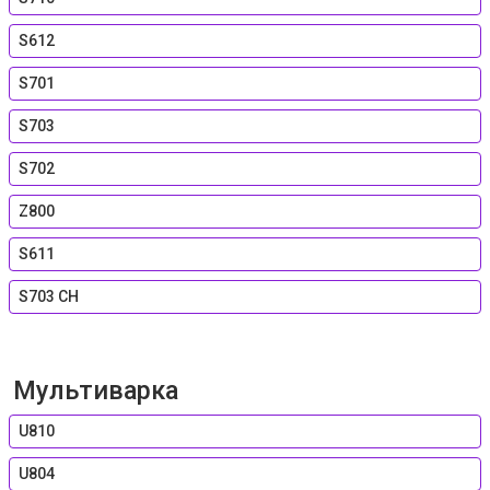
S612
S701
S703
S702
Z800
S611
S703 CH
Мультиварка
U810
U804