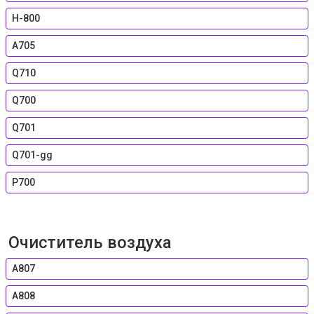
H-800
A705
Q710
Q700
Q701
Q701-gg
P700
Очиститель воздуха
А807
А808